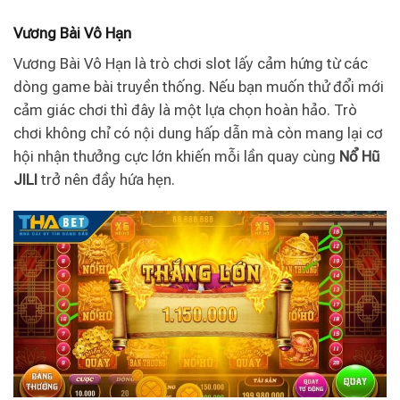
Vương Bài Vô Hạn
Vương Bài Vô Hạn là trò chơi slot lấy cảm hứng từ các
dòng game bài truyền thống. Nếu bạn muốn thử đổi mới
cảm giác chơi thì đây là một lựa chọn hoàn hảo. Trò
chơi không chỉ có nội dung hấp dẫn mà còn mang lại cơ
hội nhận thưởng cực lớn khiến mỗi lần quay cùng
Nổ Hũ
JILI
trở nên đầy hứa hẹn.