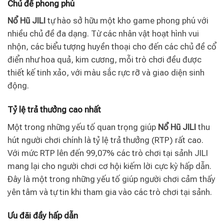
Chủ đề phong phú
Nổ Hũ JILI
tự hào sở hữu một kho game phong phú với
nhiều chủ đề đa dạng. Từ các nhân vật hoạt hình vui
nhộn, các biểu tượng huyền thoại cho đến các chủ đề cổ
điển như hoa quả, kim cương, mỗi trò chơi đều được
thiết kế tinh xảo, với màu sắc rực rỡ và giao diện sinh
động.
Tỷ lệ trả thưởng cao nhất
Một trong những yếu tố quan trọng giúp
Nổ Hũ JILI
thu
hút người chơi chính là tỷ lệ trả thưởng (RTP) rất cao.
Với mức RTP lên đến 99,07% các trò chơi tại sảnh JILI
mang lại cho người chơi cơ hội kiếm lời cực kỳ hấp dẫn.
Đây là một trong những yếu tố giúp người chơi cảm thấy
yên tâm và tự tin khi tham gia vào các trò chơi tại sảnh.
Ưu đãi đầy hấp dẫn