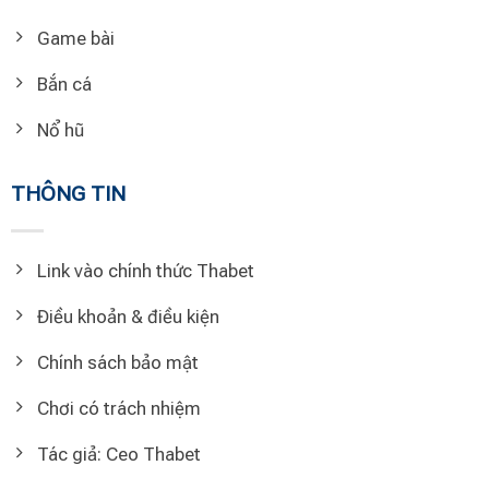
Game bài
Bắn cá
Nổ hũ
THÔNG TIN
Link vào chính thức Thabet
Điều khoản & điều kiện
Chính sách bảo mật
Chơi có trách nhiệm
Tác giả: Ceo Thabet