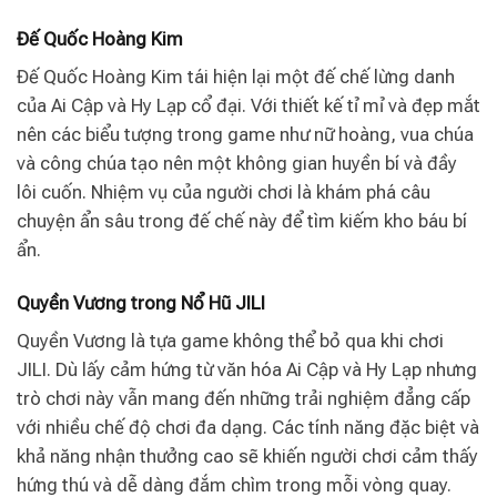
Đế Quốc Hoàng Kim
Đế Quốc Hoàng Kim tái hiện lại một đế chế lừng danh
của Ai Cập và Hy Lạp cổ đại. Với thiết kế tỉ mỉ và đẹp mắt
nên các biểu tượng trong game như nữ hoàng, vua chúa
và công chúa tạo nên một không gian huyền bí và đầy
lôi cuốn. Nhiệm vụ của người chơi là khám phá câu
chuyện ẩn sâu trong đế chế này để tìm kiếm kho báu bí
ẩn.
Quyền Vương trong Nổ Hũ JILI
Quyền Vương là tựa game không thể bỏ qua khi chơi
JILI. Dù lấy cảm hứng từ văn hóa Ai Cập và Hy Lạp nhưng
trò chơi này vẫn mang đến những trải nghiệm đẳng cấp
với nhiều chế độ chơi đa dạng. Các tính năng đặc biệt và
khả năng nhận thưởng cao sẽ khiến người chơi cảm thấy
hứng thú và dễ dàng đắm chìm trong mỗi vòng quay.