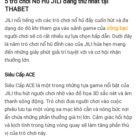
5 trò chơi Nổ Hũ JILI đáng thử nhất tại
THABET
JILI nổi tiếng với các trò chơi nổ hũ đầy cuốn hút và đa
dạng do đó khi tham gia vào sảnh game của
sòng bạc
người chơi sẽ có rất nhiều sự lựa chọn hấp dẫn. Dưới đây
là năm trò chơi nổ hũ đỉnh cao của JILI hứa hẹn mang
đến những giây phút giải trí tuyệt vời và cơ hội nhận
thưởng lớn.
Siêu Cấp ACE
Siêu Cấp ACE là một trong những tựa game nổi bật của
JILI thu hút người chơi nhờ vào đồ họa 3D sắc nét và âm
thanh sống động. Trò chơi đưa người chơi vào cuộc
phiêu lưu tại một vùng sa mạc khô cằn và nóng bức nơi
ẩn chứa những phần thưởng giá trị lớn. Cảm giác hồi hộp
và kịch tính trong từng vòng quay sẽ làm tăng phần thú
vị của trò chơi này.