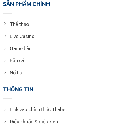
SẢN PHẨM CHÍNH
Thể thao
Live Casino
Game bài
Bắn cá
Nổ hũ
THÔNG TIN
Link vào chính thức Thabet
Điều khoản & điều kiện