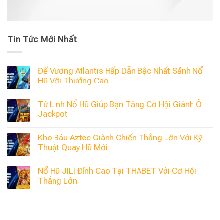
Tin Tức Mới Nhất
Đế Vương Atlantis Hấp Dẫn Bậc Nhất Sảnh Nổ
Hũ Với Thưởng Cao
Tứ Linh Nổ Hũ Giúp Bạn Tăng Cơ Hội Giành Ô
Jackpot
Kho Báu Aztec Giành Chiến Thắng Lớn Với Kỹ
Thuật Quay Hũ Mới
Nổ Hũ JILI Đỉnh Cao Tại THABET Với Cơ Hội
Thắng Lớn