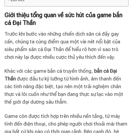
Giới thiệu tổng quan về sức hút của game bắn
cá Đại Thần
Trước khi bước vào những chiến dịch săn cá đầy gay
cấn, chúng ta cùng điểm qua một vài nét nổi bật của
siêu phẩm săn cá Đại Thần để hiểu rõ hơn vì sao trò
chơi này lại được nhiều cược thủ yêu thích đến vậy.
Khác với các game bắn cá truyền thống,
bắn cá Đại
Thần
được đầu tư kỹ lưỡng từ hình ảnh, âm thanh đến
các tính năng đặc biệt, tạo nên một trải nghiệm chân
thực và lôi cuốn như thể bạn đang thực sự lạc vào một
thế giới đại dương sâu thẳm.
Game còn được tích hợp trên nhiều nền tảng, từ máy
tính đến điện thoại, cho phép người chơi thoải mái tham
gia bất cứ khi nào có thời gian rảnh. Bên cạnh đó, hệ