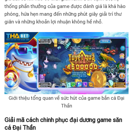
thống phần thưởng của game được đánh giá là khá hào
phóng, hứa hẹn mang đến những phút giây giải trí thư
giãn và những khoản lợi nhuận không hề nhỏ.
Giới thiệu tổng quan về sức hút của game bắn cá Đại
Thần
Giải mã cách chinh phục đại dương game săn
cá Đại Thần