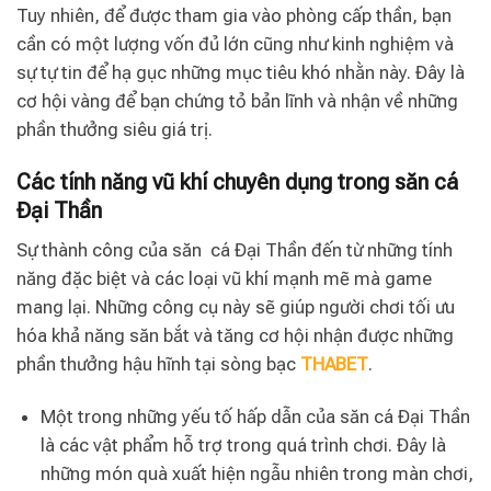
Tuy nhiên, để được tham gia vào phòng cấp thần, bạn
cần có một lượng vốn đủ lớn cũng như kinh nghiệm và
sự tự tin để hạ gục những mục tiêu khó nhằn này. Đây là
cơ hội vàng để bạn chứng tỏ bản lĩnh và nhận về những
phần thưởng siêu giá trị.
Các tính năng vũ khí chuyên dụng trong săn cá
Đại Thần
Sự thành công của săn cá Đại Thần đến từ những tính
năng đặc biệt và các loại vũ khí mạnh mẽ mà game
mang lại. Những công cụ này sẽ giúp người chơi tối ưu
hóa khả năng săn bắt và tăng cơ hội nhận được những
phần thưởng hậu hĩnh tại sòng bạc
THABET
.
Một trong những yếu tố hấp dẫn của săn cá Đại Thần
là các vật phẩm hỗ trợ trong quá trình chơi. Đây là
những món quà xuất hiện ngẫu nhiên trong màn chơi,