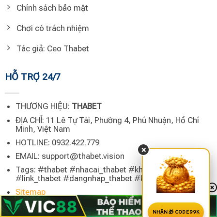
Chính sách bảo mật
Chơi có trách nhiệm
Tác giả: Ceo Thabet
HỖ TRỢ 24/7
THƯƠNG HIỆU:
THABET
ĐỊA CHỈ: 11 Lê Tự Tài, Phường 4, Phú Nhuận, Hồ Chí
Minh, Việt Nam
HOTLINE: 0932.422.779
×
EMAIL:
support@thabet.vision
Tags: #thabet #nhacai_thabet #khuyenmai_thabet
#link_thabet #dangnhap_thabet #khuyenmai_thabet
Sitemap
NHẬN 🎁 CODE 99K