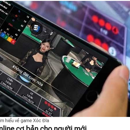
ìm hiểu về game Xóc Đĩa
line cơ bản cho người mới