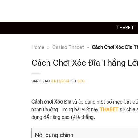
Bỏ
qua
nội
dung
THABET
Home
»
Casino Thabet
»
Cách Chơi Xóc Đĩa T
Cách Chơi Xóc Đĩa Thắng Lớ
ĐĂNG VÀO
31/12/2024
BỞI
SEO
Cách chơi Xóc Đĩa
và áp dụng một số mẹo bắt cầu
nhận thưởng. Trong bài viết này
THABET
sẽ chia 
dụng để nâng cao tỷ lệ thắng.
Nội dung chính