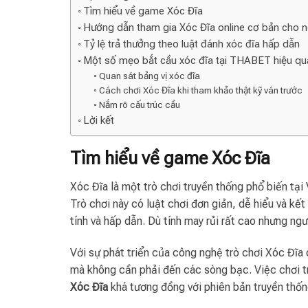
Tìm hiểu về game Xóc Đĩa
Hướng dẫn tham gia Xóc Đĩa online cơ bản cho 
Tỷ lệ trả thưởng theo luật đánh xóc đĩa hấp dẫn
Một số mẹo bắt cầu xóc đĩa tại THABET hiệu qu
Quan sát bảng vị xóc đĩa
Cách chơi Xóc Đĩa khi tham khảo thật kỹ ván trước
Nắm rõ cấu trúc cầu
Lời kết
Tìm hiểu về game Xóc Đĩa
Xóc Đĩa là một trò chơi truyền thống phổ biến tại 
Trò chơi này có luật chơi đơn giản, dễ hiểu và kế
tính và hấp dẫn. Dù tính may rủi rất cao nhưng ngư
Với sự phát triển của công nghệ trò chơi Xóc Đĩa
mà không cần phải đến các sòng bạc. Việc chơi tr
Xóc Đĩa
khá tương đồng với phiên bản truyền thốn