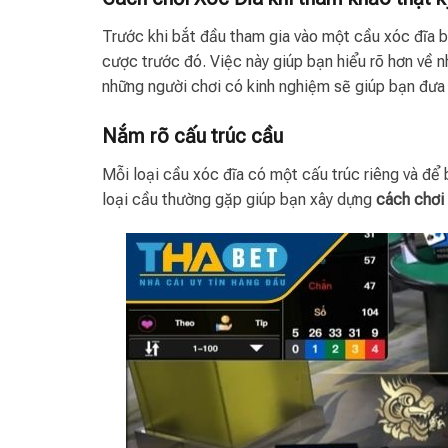
Trước khi bắt đầu tham gia vào một cầu xóc đĩa bạ
cược trước đó. Việc này giúp bạn hiểu rõ hơn về n
những người chơi có kinh nghiệm sẽ giúp bạn đưa r
Nắm rõ cấu trúc cầu
Mỗi loại cầu xóc đĩa có một cấu trúc riêng và để
loại cầu thường gặp giúp bạn xây dựng
cách chơi