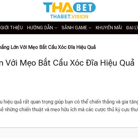
GIỚI THIỆU
HƯỚNG DẪN
SẢNH GAME
KHUYẾN MÃI
ĐẠI L
hắng Lớn Với Mẹo Bắt Cầu Xóc Đĩa Hiệu Quả
n Với Mẹo Bắt Cầu Xóc Đĩa Hiệu Quả
 hiệu quả rất quan trọng giúp bạn có thể chiến thắng và gia tăn
sẻ những chiến thuật và mẹo hữu ích mà các cược thủ kỳ cựu th