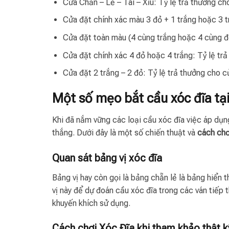
Cửa Chẵn – Lẻ – Tài – Xỉu: Tỷ lệ trả thưởng cho
Cửa đặt chính xác màu 3 đỏ + 1 trắng hoặc 3 tr
Cửa đặt toàn màu (4 cùng trắng hoặc 4 cùng đỏ)
Cửa đặt chính xác 4 đỏ hoặc 4 trắng: Tỷ lệ trả
Cửa đặt 2 trắng – 2 đỏ: Tỷ lệ trả thưởng cho cử
Một số mẹo bắt cầu xóc đĩa t
Khi đã nắm vững các loại cầu xóc đĩa việc áp dụ
thắng. Dưới đây là một số chiến thuật và
cách chơ
Quan sát bảng vị xóc đĩa
Bảng vị hay còn gọi là bảng chẵn lẻ là bảng hiển 
vị này để dự đoán cầu xóc đĩa trong các ván tiếp
khuyến khích sử dụng.
Cách chơi Xóc Đĩa khi tham khảo thật k